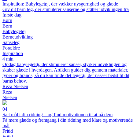
Inspiration: Babylegetøj, der vækker nysgerrighed og glæde
Giv dit barn leg, der stimulerer sanserne og støtter udviklingen fra
første dag
Børn
Børn
Babylegetøj
Børneudvikling
Sanseleg
Forældre
Inspiration
4 min
Opdag babylegetøj, der stimulerer sanser, styrker udviklingen og
skaber glæde i hverdagen. Artiklen guider dig gennem materialer,
typer og brands, så du kan finde det legetøj, der passer bedst til dit
barns behov.
Reza Nielsen
Reza
Nielsen
04
Sæt mål i din ridning – og find motivationen til at nå dem
Få mere glæde og fremgang i din ridning med klare og motiverende
mål
Fritid
Fritid