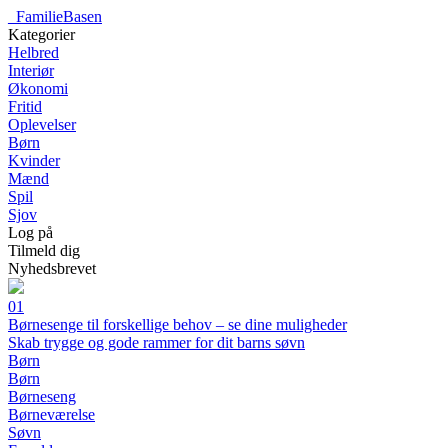
_
FamilieBasen
Kategorier
Helbred
Interiør
Økonomi
Fritid
Oplevelser
Børn
Kvinder
Mænd
Spil
Sjov
Log på
Tilmeld dig
Nyhedsbrevet
01
Børnesenge til forskellige behov – se dine muligheder
Skab trygge og gode rammer for dit barns søvn
Børn
Børn
Børneseng
Børneværelse
Søvn