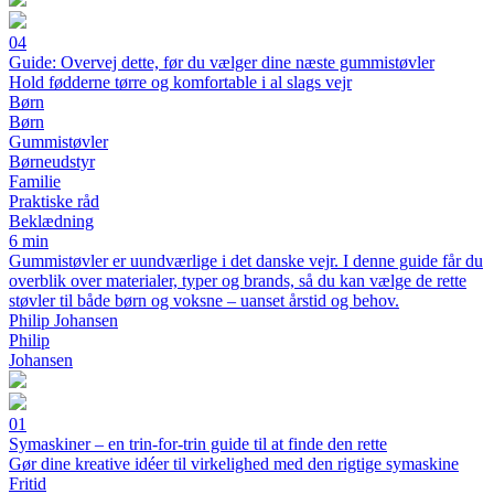
04
Guide: Overvej dette, før du vælger dine næste gummistøvler
Hold fødderne tørre og komfortable i al slags vejr
Børn
Børn
Gummistøvler
Børneudstyr
Familie
Praktiske råd
Beklædning
6 min
Gummistøvler er uundværlige i det danske vejr. I denne guide får du
overblik over materialer, typer og brands, så du kan vælge de rette
støvler til både børn og voksne – uanset årstid og behov.
Philip Johansen
Philip
Johansen
01
Symaskiner – en trin-for-trin guide til at finde den rette
Gør dine kreative idéer til virkelighed med den rigtige symaskine
Fritid