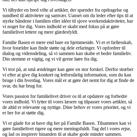
Vi tilbyder en bred vifte af artikler, der spænder fra opdragelse og
sundhed til aktiviteter og samvær. Uanset om du leder efter tips til at
styrke båndene i familien eller idéer til sjove weekendaktiviteter, har
vi noget for dig. Vores indhold er skabt med fokus på at gøre
familielivet lettere og mere glædesfyldt.
Familie Basen er mere end bare en hjemmeside. Vi er et fællesskab,
hvor forældre kan finde støtte og dele erfaringer. Vi opfordrer til
dialog og vidensdeling, så vi sammen kan skabe et bedre familieliv.
Din stemme er vigtig, og vi vil gerne høre fra dig.
Vi tror på, at små ændringer kan gøre en stor forskel. Derfor stræber
vi efter at give dig konkret og letforståelig information, som du kan
bruge i din hverdag. Vores mål er at gøre det nemt for dig at finde de
svar, du har brug for.
Vores passion for familielivet driver os til at opdatere og forbedre
vores indhold. Vi lytter til vores læsere og tilpasser vores artikler, så
de altid er relevante og nyttige. Dine behov er vores prioritet, og vi
er her for at støtte dig.
Vi er glade for at have dig her på Familie Basen. Tilsammen kan vi
gøre familielivet rigere og mere meningsfuldt. Tag del i vores rejse,
og lad os inspirere hinanden til at skabe gode minder sammen.