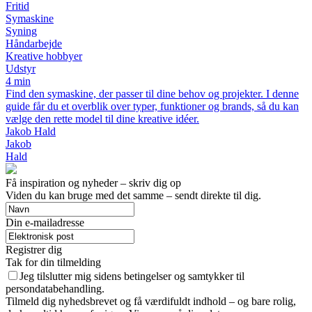
Fritid
Symaskine
Syning
Håndarbejde
Kreative hobbyer
Udstyr
4 min
Find den symaskine, der passer til dine behov og projekter. I denne
guide får du et overblik over typer, funktioner og brands, så du kan
vælge den rette model til dine kreative idéer.
Jakob Hald
Jakob
Hald
Få inspiration og nyheder – skriv dig op
Viden du kan bruge med det samme – sendt direkte til dig.
Din e-mailadresse
Registrer dig
Tak for din tilmelding
Jeg tilslutter mig sidens betingelser og samtykker til
persondatabehandling.
Tilmeld dig nyhedsbrevet og få værdifuldt indhold – og bare rolig,