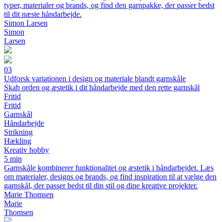
typer, materialer og brands, og find den garnpakke, der passer bedst
til dit næste håndarbejde.
Simon Larsen
Simon
Larsen
03
Udforsk variationen i design og materiale blandt garnskåle
Skab orden og æstetik i dit håndarbejde med den rette garnskål
Fritid
Fritid
Garnskål
Håndarbejde
Strikning
Hækling
Kreativ hobby
5 min
Garnskåle kombinerer funktionalitet og æstetik i håndarbejdet. Læs
om materialer, designs og brands, og find inspiration til at vælge den
garnskål, der passer bedst til din stil og dine kreative projekter.
Marie Thomsen
Marie
Thomsen