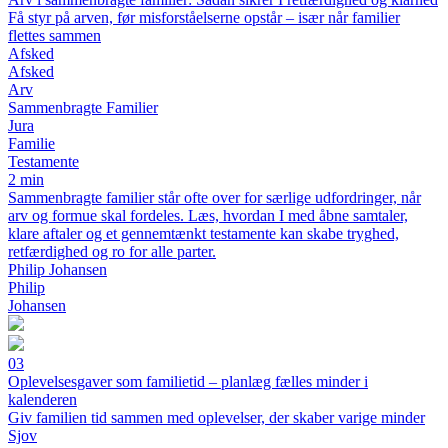
Få styr på arven, før misforståelserne opstår – især når familier
flettes sammen
Afsked
Afsked
Arv
Sammenbragte Familier
Jura
Familie
Testamente
2 min
Sammenbragte familier står ofte over for særlige udfordringer, når
arv og formue skal fordeles. Læs, hvordan I med åbne samtaler,
klare aftaler og et gennemtænkt testamente kan skabe tryghed,
retfærdighed og ro for alle parter.
Philip Johansen
Philip
Johansen
03
Oplevelsesgaver som familietid – planlæg fælles minder i
kalenderen
Giv familien tid sammen med oplevelser, der skaber varige minder
Sjov