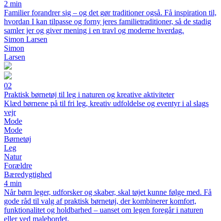
2 min
Familier forandrer sig – og det gør traditioner også. Få inspiration til,
hvordan I kan tilpasse og forny jeres familietraditioner, så de stadig
samler jer og giver mening i en travl og moderne hverdag.
Simon Larsen
Simon
Larsen
02
Praktisk børnetøj til leg i naturen og kreative aktiviteter
Klæd børnene på til fri leg, kreativ udfoldelse og eventyr i al slags
vejr
Mode
Mode
Børnetøj
Leg
Natur
Forældre
Bæredygtighed
4 min
Når børn leger, udforsker og skaber, skal tøjet kunne følge med. Få
gode råd til valg af praktisk børnetøj, der kombinerer komfort,
funktionalitet og holdbarhed – uanset om legen foregår i naturen
eller ved male­bordet.