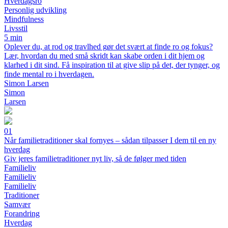
Hverdagsro
Personlig udvikling
Mindfulness
Livsstil
5 min
Oplever du, at rod og travlhed gør det svært at finde ro og fokus?
Lær, hvordan du med små skridt kan skabe orden i dit hjem og
klarhed i dit sind. Få inspiration til at give slip på det, der tynger, og
finde mental ro i hverdagen.
Simon Larsen
Simon
Larsen
01
Når familietraditioner skal fornyes – sådan tilpasser I dem til en ny
hverdag
Giv jeres familietraditioner nyt liv, så de følger med tiden
Familieliv
Familieliv
Familieliv
Traditioner
Samvær
Forandring
Hverdag