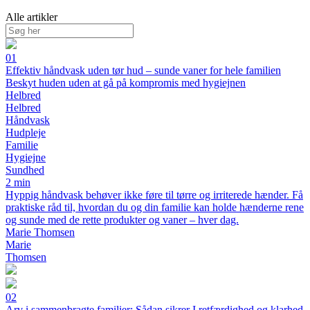
Alle artikler
01
Effektiv håndvask uden tør hud – sunde vaner for hele familien
Beskyt huden uden at gå på kompromis med hygiejnen
Helbred
Helbred
Håndvask
Hudpleje
Familie
Hygiejne
Sundhed
2 min
Hyppig håndvask behøver ikke føre til tørre og irriterede hænder. Få
praktiske råd til, hvordan du og din familie kan holde hænderne rene
og sunde med de rette produkter og vaner – hver dag.
Marie Thomsen
Marie
Thomsen
02
Arv i sammenbragte familier: Sådan sikrer I retfærdighed og klarhed