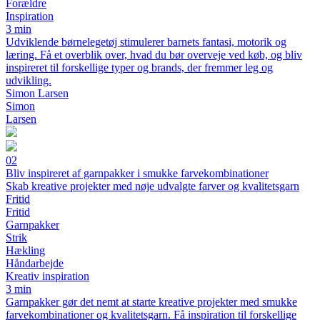
Forældre
Inspiration
3 min
Udviklende børnelegetøj stimulerer barnets fantasi, motorik og
læring. Få et overblik over, hvad du bør overveje ved køb, og bliv
inspireret til forskellige typer og brands, der fremmer leg og
udvikling.
Simon Larsen
Simon
Larsen
02
Bliv inspireret af garnpakker i smukke farvekombinationer
Skab kreative projekter med nøje udvalgte farver og kvalitetsgarn
Fritid
Fritid
Garnpakker
Strik
Hækling
Håndarbejde
Kreativ inspiration
3 min
Garnpakker gør det nemt at starte kreative projekter med smukke
farvekombinationer og kvalitetsgarn. Få inspiration til forskellige