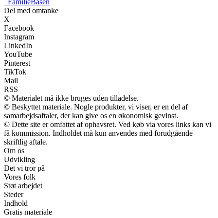
_
FamilieBasen
Del med omtanke
X
Facebook
Instagram
LinkedIn
YouTube
Pinterest
TikTok
Mail
RSS
© Materialet må ikke bruges uden tilladelse.
© Beskyttet materiale. Nogle produkter, vi viser, er en del af
samarbejdsaftaler, der kan give os en økonomisk gevinst.
© Dette site er omfattet af ophavsret. Ved køb via vores links kan vi
få kommission. Indholdet må kun anvendes med forudgående
skriftlig aftale.
Om os
Udvikling
Det vi tror på
Vores folk
Støt arbejdet
Steder
Indhold
Gratis materiale