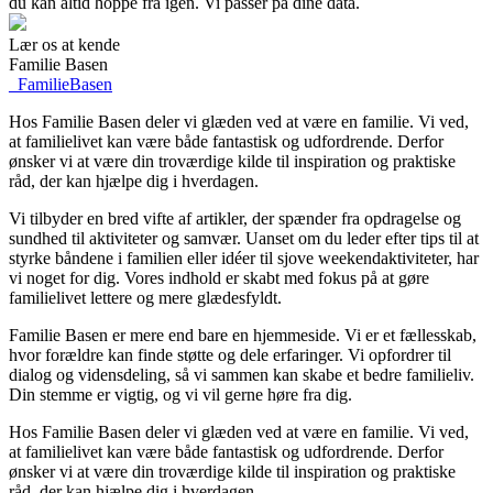
du kan altid hoppe fra igen. Vi passer på dine data.
Lær os at kende
Familie Basen
_
FamilieBasen
Hos Familie Basen deler vi glæden ved at være en familie. Vi ved,
at familielivet kan være både fantastisk og udfordrende. Derfor
ønsker vi at være din troværdige kilde til inspiration og praktiske
råd, der kan hjælpe dig i hverdagen.
Vi tilbyder en bred vifte af artikler, der spænder fra opdragelse og
sundhed til aktiviteter og samvær. Uanset om du leder efter tips til at
styrke båndene i familien eller idéer til sjove weekendaktiviteter, har
vi noget for dig. Vores indhold er skabt med fokus på at gøre
familielivet lettere og mere glædesfyldt.
Familie Basen er mere end bare en hjemmeside. Vi er et fællesskab,
hvor forældre kan finde støtte og dele erfaringer. Vi opfordrer til
dialog og vidensdeling, så vi sammen kan skabe et bedre familieliv.
Din stemme er vigtig, og vi vil gerne høre fra dig.
Hos Familie Basen deler vi glæden ved at være en familie. Vi ved,
at familielivet kan være både fantastisk og udfordrende. Derfor
ønsker vi at være din troværdige kilde til inspiration og praktiske
råd, der kan hjælpe dig i hverdagen.