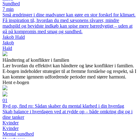
Sundhed
7 min
Små ændringer i dine madvaner kan gøre en stor forskel for klimaet.
Få inspiration til, hvordan du med sæsonens råvarer, mindre
madspild og bevidste indkøb kan spise mere bæredygtigt – uden at
gå på kompromis med smag og sundhed.
Jakob Hald
Jakob
Hald
Håndtering af konflikter i familien
Lær hvordan du effektivt kan håndtere og løse konflikter i familien.
E-bogen indeholder strategier til at fremme forståelse og respekt, så I
kan komme igennem udfordrende perioder med større harmoni.
Hent e-bogen
01
Ryd op, find ro: Sådan skaber du mental klarhed i din hverdag
Skab balance i hverdagen ved at rydde op – både omkring dig og i
dine tanker
Kvinder
Kvinder
Mental sundhed