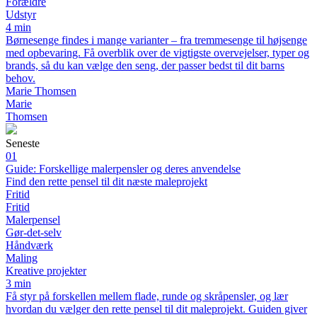
Forældre
Udstyr
4 min
Børnesenge findes i mange varianter – fra tremmesenge til højsenge
med opbevaring. Få overblik over de vigtigste overvejelser, typer og
brands, så du kan vælge den seng, der passer bedst til dit barns
behov.
Marie Thomsen
Marie
Thomsen
Seneste
01
Guide: Forskellige malerpensler og deres anvendelse
Find den rette pensel til dit næste maleprojekt
Fritid
Fritid
Malerpensel
Gør-det-selv
Håndværk
Maling
Kreative projekter
3 min
Få styr på forskellen mellem flade, runde og skråpensler, og lær
hvordan du vælger den rette pensel til dit maleprojekt. Guiden giver