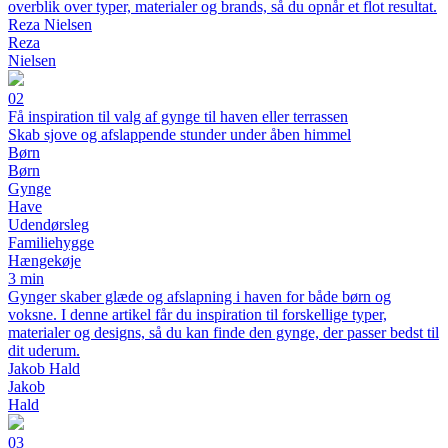
overblik over typer, materialer og brands, så du opnår et flot resultat.
Reza Nielsen
Reza
Nielsen
02
Få inspiration til valg af gynge til haven eller terrassen
Skab sjove og afslappende stunder under åben himmel
Børn
Børn
Gynge
Have
Udendørsleg
Familiehygge
Hængekøje
3 min
Gynger skaber glæde og afslapning i haven for både børn og
voksne. I denne artikel får du inspiration til forskellige typer,
materialer og designs, så du kan finde den gynge, der passer bedst til
dit uderum.
Jakob Hald
Jakob
Hald
03