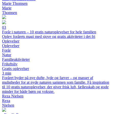
Marie Thomsen
Marie
Thomsen
03
Forår i naturen – 10 gratis naturoplevelser for hele familien
Oplev forårets magi med sjove og gratis aktiviteter i det fri
Oplevelser
Oplevelser
Forår
Natur
Familieaktiviteter
Friluftsliv
Gratis oplevelser
3 min
Foråret byder på nye dufte, lyde og farver – og masser af
muligheder for at nyde naturen sammen som familie. Få inspiration
til 10 gratis naturoplevelser, der giver frisk luft, fællesskab og gode
minder for både børn og voksne.
Reza Nielsen
Reza
Nielsen