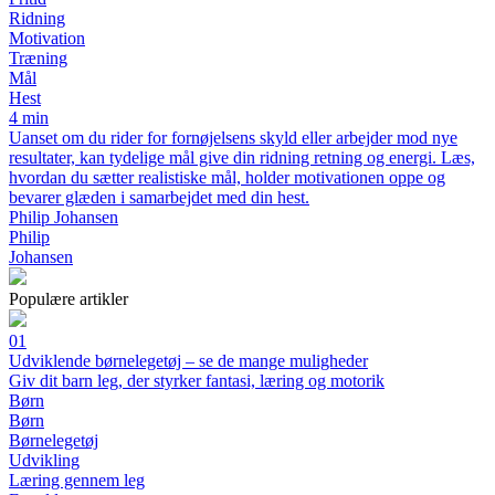
Ridning
Motivation
Træning
Mål
Hest
4 min
Uanset om du rider for fornøjelsens skyld eller arbejder mod nye
resultater, kan tydelige mål give din ridning retning og energi. Læs,
hvordan du sætter realistiske mål, holder motivationen oppe og
bevarer glæden i samarbejdet med din hest.
Philip Johansen
Philip
Johansen
Populære artikler
01
Udviklende børnelegetøj – se de mange muligheder
Giv dit barn leg, der styrker fantasi, læring og motorik
Børn
Børn
Børnelegetøj
Udvikling
Læring gennem leg