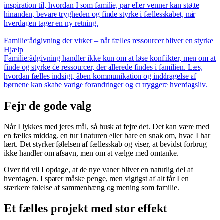
inspiration til, hvordan I som familie, par eller venner kan støtte
hinanden, bevare trygheden og finde styrke i fællesskabet, når
hverdagen tager en ny retning.
Familierådgivning der virker – når fælles ressourcer bliver en styrke
Hjælp
Familierådgivning handler ikke kun om at løse konflikter, men om at
finde og styrke de ressourcer, der allerede findes i familien. Læs,
hvordan fælles indsigt, åben kommunikation og inddragelse af
børnene kan skabe varige forandringer og et tryggere hverdagsliv.
Fejr de gode valg
Når I lykkes med jeres mål, så husk at fejre det. Det kan være med
en fælles middag, en tur i naturen eller bare en snak om, hvad I har
lært. Det styrker følelsen af fællesskab og viser, at bevidst forbrug
ikke handler om afsavn, men om at vælge med omtanke.
Over tid vil I opdage, at de nye vaner bliver en naturlig del af
hverdagen. I sparer måske penge, men vigtigst af alt får I en
stærkere følelse af sammenhæng og mening som familie.
Et fælles projekt med stor effekt