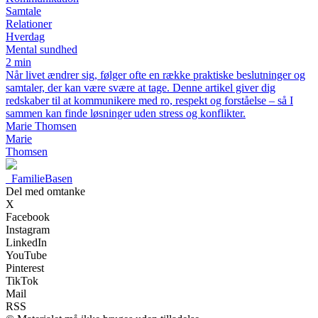
Samtale
Relationer
Hverdag
Mental sundhed
2 min
Når livet ændrer sig, følger ofte en række praktiske beslutninger og
samtaler, der kan være svære at tage. Denne artikel giver dig
redskaber til at kommunikere med ro, respekt og forståelse – så I
sammen kan finde løsninger uden stress og konflikter.
Marie Thomsen
Marie
Thomsen
_
FamilieBasen
Del med omtanke
X
Facebook
Instagram
LinkedIn
YouTube
Pinterest
TikTok
Mail
RSS