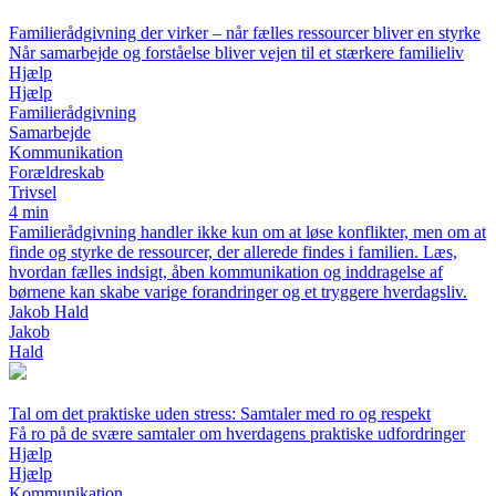
Familierådgivning der virker – når fælles ressourcer bliver en styrke
Når samarbejde og forståelse bliver vejen til et stærkere familieliv
Hjælp
Hjælp
Familierådgivning
Samarbejde
Kommunikation
Forældreskab
Trivsel
4 min
Familierådgivning handler ikke kun om at løse konflikter, men om at
finde og styrke de ressourcer, der allerede findes i familien. Læs,
hvordan fælles indsigt, åben kommunikation og inddragelse af
børnene kan skabe varige forandringer og et tryggere hverdagsliv.
Jakob Hald
Jakob
Hald
Tal om det praktiske uden stress: Samtaler med ro og respekt
Få ro på de svære samtaler om hverdagens praktiske udfordringer
Hjælp
Hjælp
Kommunikation