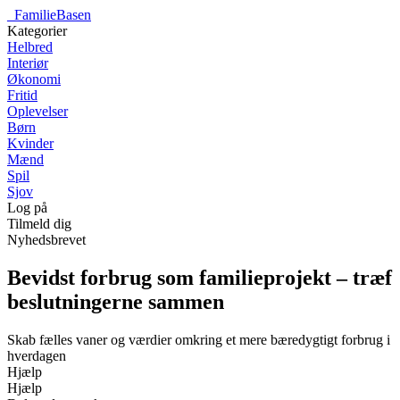
_
FamilieBasen
Kategorier
Helbred
Interiør
Økonomi
Fritid
Oplevelser
Børn
Kvinder
Mænd
Spil
Sjov
Log på
Tilmeld dig
Nyhedsbrevet
Bevidst forbrug som familieprojekt – træf
beslutningerne sammen
Skab fælles vaner og værdier omkring et mere bæredygtigt forbrug i
hverdagen
Hjælp
Hjælp