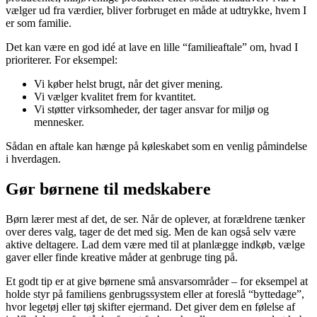
vælger ud fra værdier, bliver forbruget en måde at udtrykke, hvem I
er som familie.
Det kan være en god idé at lave en lille “familieaftale” om, hvad I
prioriterer. For eksempel:
Vi køber helst brugt, når det giver mening.
Vi vælger kvalitet frem for kvantitet.
Vi støtter virksomheder, der tager ansvar for miljø og
mennesker.
Sådan en aftale kan hænge på køleskabet som en venlig påmindelse
i hverdagen.
Gør børnene til medskabere
Børn lærer mest af det, de ser. Når de oplever, at forældrene tænker
over deres valg, tager de det med sig. Men de kan også selv være
aktive deltagere. Lad dem være med til at planlægge indkøb, vælge
gaver eller finde kreative måder at genbruge ting på.
Et godt tip er at give børnene små ansvarsområder – for eksempel at
holde styr på familiens genbrugssystem eller at foreslå “byttedage”,
hvor legetøj eller tøj skifter ejermand. Det giver dem en følelse af