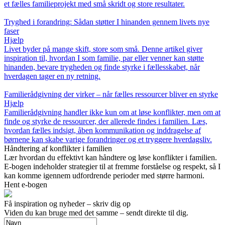
et fælles familieprojekt med små skridt og store resultater.
Tryghed i forandring: Sådan støtter I hinanden gennem livets nye
faser
Hjælp
Livet byder på mange skift, store som små. Denne artikel giver
inspiration til, hvordan I som familie, par eller venner kan støtte
hinanden, bevare trygheden og finde styrke i fællesskabet, når
hverdagen tager en ny retning.
Familierådgivning der virker – når fælles ressourcer bliver en styrke
Hjælp
Familierådgivning handler ikke kun om at løse konflikter, men om at
finde og styrke de ressourcer, der allerede findes i familien. Læs,
hvordan fælles indsigt, åben kommunikation og inddragelse af
børnene kan skabe varige forandringer og et tryggere hverdagsliv.
Håndtering af konflikter i familien
Lær hvordan du effektivt kan håndtere og løse konflikter i familien.
E-bogen indeholder strategier til at fremme forståelse og respekt, så I
kan komme igennem udfordrende perioder med større harmoni.
Hent e-bogen
Få inspiration og nyheder – skriv dig op
Viden du kan bruge med det samme – sendt direkte til dig.