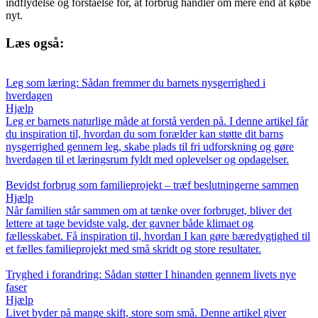
indflydelse og forståelse for, at forbrug handler om mere end at købe
nyt.
Læs også:
Leg som læring: Sådan fremmer du barnets nysgerrighed i
hverdagen
Hjælp
Leg er barnets naturlige måde at forstå verden på. I denne artikel får
du inspiration til, hvordan du som forælder kan støtte dit barns
nysgerrighed gennem leg, skabe plads til fri udforskning og gøre
hverdagen til et læringsrum fyldt med oplevelser og opdagelser.
Bevidst forbrug som familieprojekt – træf beslutningerne sammen
Hjælp
Når familien står sammen om at tænke over forbruget, bliver det
lettere at tage bevidste valg, der gavner både klimaet og
fællesskabet. Få inspiration til, hvordan I kan gøre bæredygtighed til
et fælles familieprojekt med små skridt og store resultater.
Tryghed i forandring: Sådan støtter I hinanden gennem livets nye
faser
Hjælp
Livet byder på mange skift, store som små. Denne artikel giver