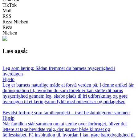
TikTok
Mail
RSS
Reza Nielsen
Reza
Nielsen
Læs også:
Leg som læring: Sådan fremmer du barnets nysgerrighed i
hverdagen
Hjælp
Leg er barnets naturlige måde at forstå verden på. I denne artikel får
du inspiration til, hvordan du som forælder kan støtte dit barns
nysgerrighed gennem leg, skabe plads til fri udforskning og gøre
hverdagen til et læringsrum fyldt med oplevelser og opdagelser.
Bevidst forbrug som familieprojekt – træf beslutningerne sammen
Hjælp
Når familien står sammen om at tænke over forbruget, bliver det
lettere at tage bevidste valg, der gavner både klimaet og
fællesskabet. Få inspiration til, hvordan I kan gøre bæredygtighed til