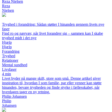
Reza Nielsen
Reza
Nielsen
Tryghed i forandring: Sådan støtter I hinanden gennem livets nye
faser
Find ro og nærvær, når livet forandrer sig – sammen kan I skabe
tryghed midt i det nye
Hjælp
Hjælp
Forandring
Tryghed
Relationer
Mental sundhed
Livsfaser
4 min
Livet byder på mange skift, store som små. Denne artikel giver
inspiration til, hvordan I som familie, par eller venner kan støtte
hinanden, bevare trygheden og finde styrke i fællesskabet, når
hverdagen tager en ny retning.
Philip Johansen
Philip
Johansen