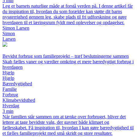
5 min
Leg er barnets naturlige måde at forstå verden på. I denne artikel får
du inspiration til, hvordan du som forælder kan støtte dit barns
nysgerrighed gennem leg, skabe plads til fri udforskning og gøre
hverdagen til et læringsrum fyldt med oplevelser og opdagelser.
Simon Larsen
Simon
Larsen
Bevidst forbrug som familieprojekt – træf beslutningerne sammen
Skab fælles vaner og værdier omkring et mere bæredygtigt forbrug i
hverdagen
Hjælp
Hjælp
Bæredygtighed
Familie
Forbrug
Klimabevidsthed
Hverdag
3 min
Når familien står sammen om at tænke over forbruget, bliver det
lettere at tage bevidste valg, der gavner både klimaet og
fællesskabet. Få inspiration til, hvordan I kan gøre bæredygtighed til
et fælles familieprojekt med små skridt og store resultater.