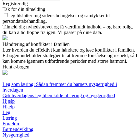
Registrer dig
Tak for din tilmelding
Jeg tilslutter mig sidens betingelser og samtykker til
persondatabehandling.
Tilmeld dig nyhedsbrevet og få værdifuldt indhold – og bare rolig,
du kan altid hoppe fra igen. Vi passer på dine data.
Håndtering af konflikter i familien
Lær hvordan du effektivt kan håndtere og løse konflikter i familien.
E-bogen indeholder strategier til at fremme forståelse og respekt, så I
kan komme igennem udfordrende perioder med større harmoni.
Hent e-bogen
Leg som læring: Sådan fremmer du barnets nysgerrighed i
hverdagen
Gør hverdagens leg til en kilde til læring og nysgerrighed
Hjælp
Hjælp
Leg
Læring
Forældre
Børneudvikling
Nysgerrighed