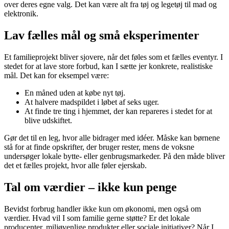
over deres egne valg. Det kan være alt fra tøj og legetøj til mad og
elektronik.
Lav fælles mål og små eksperimenter
Et familieprojekt bliver sjovere, når det føles som et fælles eventyr. I
stedet for at lave store forbud, kan I sætte jer konkrete, realistiske
mål. Det kan for eksempel være:
En måned uden at købe nyt tøj.
At halvere madspildet i løbet af seks uger.
At finde tre ting i hjemmet, der kan repareres i stedet for at
blive udskiftet.
Gør det til en leg, hvor alle bidrager med idéer. Måske kan børnene
stå for at finde opskrifter, der bruger rester, mens de voksne
undersøger lokale bytte- eller genbrugsmarkeder. På den måde bliver
det et fælles projekt, hvor alle føler ejerskab.
Tal om værdier – ikke kun penge
Bevidst forbrug handler ikke kun om økonomi, men også om
værdier. Hvad vil I som familie gerne støtte? Er det lokale
producenter, miljøvenlige produkter eller sociale initiativer? Når I