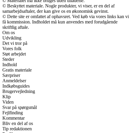
© Materialet må ikke bruges uden tilladelse.
© Beskyttet materiale. Nogle produkter, vi viser, er en del af
samarbejdsaftaler, der kan give os en økonomisk gevinst.
© Dette site er omfattet af ophavsret. Ved køb via vores links kan vi
få kommission. Indholdet må kun anvendes med forudgående
skriftlig aftale.
Om os
Udvikling
Det vi tror på
Vores folk
Støt arbejdet
Steder
Indhold
Gratis materiale
Særpriser
Anmeldelser
Indkøbsguides
Brugervejledning
Klip
Viden
Svar på spørgsmål
Fejlfinding
Kommentar
Bliv en del af os
Tip redaktionen