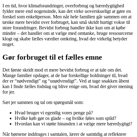
I en tid, hvor klimaforandringer, overforbrug og bæredygtighed
fylder mere end nogensinde, kan det virke uoverskueligt at gøre en
forskel som enkeltperson. Men når hele familien går sammen om at
tænke mere bevidst over forbruget, kan små skridt hurtigt vokse til
store forandringer. Bevidst forbrug handler ikke kun om at købe
mindre – det handler om at vælge med omtanke, bruge ressourcerne
klogt og skabe fælles værdier omkring, hvad der virkelig betyder
noget.
Gør forbruget til et fælles emne
Det første skridt mod et mere bevidst forbrug er at tale om det.
Mange familier opdager, at de har forskellige holdninger til, hvad
der er “nødvendigt” og “unødvendigt”. Ved at tage snakken åbent
kan I finde fælles fodslag og blive enige om, hvad der giver mening
for jer.
Sæt jer sammen og tal om spørgsmål som:
Hvad bruger vi egentlig vores penge på?
Hvilke køb gør os glade – og hvilke føles som spild?
Hvordan kan vi støtte hinanden i at vælge mere bæredygtigt?
Når børnene inddrages i samtalen, lærer de samtidig at reflektere