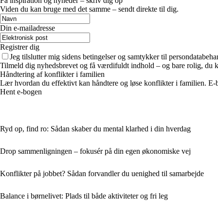
Få inspiration og nyheder – skriv dig op
Viden du kan bruge med det samme – sendt direkte til dig.
Din e-mailadresse
Registrer dig
Jeg tilslutter mig sidens betingelser og samtykker til persondatabeha
Tilmeld dig nyhedsbrevet og få værdifuldt indhold – og bare rolig, du ka
Håndtering af konflikter i familien
Lær hvordan du effektivt kan håndtere og løse konflikter i familien. E
Hent e-bogen
Ryd op, find ro: Sådan skaber du mental klarhed i din hverdag
Drop sammenligningen – fokusér på din egen økonomiske vej
Konflikter på jobbet? Sådan forvandler du uenighed til samarbejde
Balance i børnelivet: Plads til både aktiviteter og fri leg