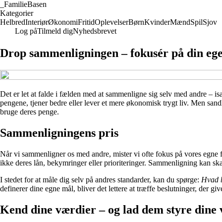
_
FamilieBasen
Kategorier
Helbred
Interiør
Økonomi
Fritid
Oplevelser
Børn
Kvinder
Mænd
Spil
Sjov
Log på
Tilmeld dig
Nyhedsbrevet
Drop sammenligningen – fokusér på din eg
Det er let at falde i fælden med at sammenligne sig selv med andre – isæ
pengene, tjener bedre eller lever et mere økonomisk trygt liv. Men san
bruge deres penge.
Sammenligningens pris
Når vi sammenligner os med andre, mister vi ofte fokus på vores egne fre
ikke deres lån, bekymringer eller prioriteringer. Sammenligning kan skabe
I stedet for at måle dig selv på andres standarder, kan du spørge:
Hvad b
definerer dine egne mål, bliver det lettere at træffe beslutninger, der gi
Kend dine værdier – og lad dem styre dine 