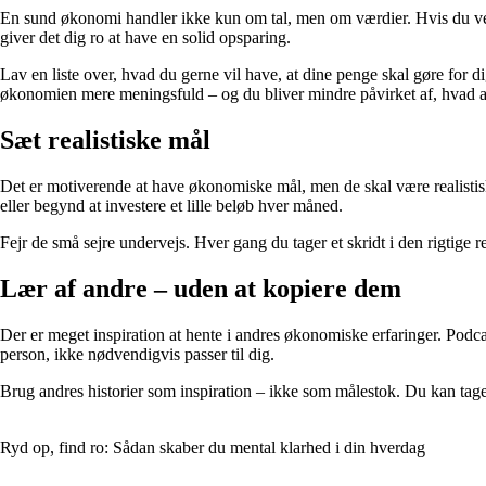
En sund økonomi handler ikke kun om tal, men om værdier. Hvis du ved, h
giver det dig ro at have en solid opsparing.
Lav en liste over, hvad du gerne vil have, at dine penge skal gøre for di
økonomien mere meningsfuld – og du bliver mindre påvirket af, hvad a
Sæt realistiske mål
Det er motiverende at have økonomiske mål, men de skal være realistiske 
eller begynd at investere et lille beløb hver måned.
Fejr de små sejre undervejs. Hver gang du tager et skridt i den rigtige r
Lær af andre – uden at kopiere dem
Der er meget inspiration at hente i andres økonomiske erfaringer. Podca
person, ikke nødvendigvis passer til dig.
Brug andres historier som inspiration – ikke som målestok. Du kan tage 
Ryd op, find ro: Sådan skaber du mental klarhed i din hverdag