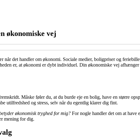
en økonomiske vej
r når det handler om økonomi. Sociale medier, boligpriser og feriebillede
dheden er, at økonomi er dybt individuel. Din økonomiske vej afhænger a
mskridt. Måske føler du, at du burde eje en bolig, have en større opspar
 utilfredshed og stress, selv når du egentlig klarer dig fint.
etyder økonomisk tryghed for mig?
For nogle handler det om at have e
ver mening for dig.
valg