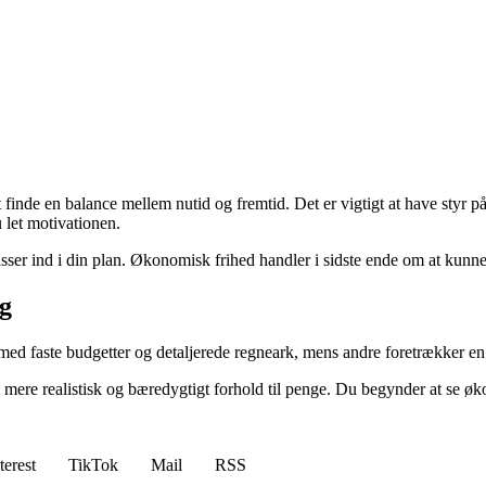
nde en balance mellem nutid og fremtid. Det er vigtigt at have styr på 
u let motivationen.
passer ind i din plan. Økonomisk frihed handler i sidste ende om at kun
ig
d faste budgetter og detaljerede regneark, mens andre foretrækker en mer
mere realistisk og bæredygtigt forhold til penge. Du begynder at se øko
terest
TikTok
Mail
RSS