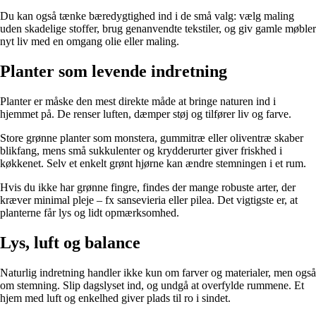
Du kan også tænke bæredygtighed ind i de små valg: vælg maling
uden skadelige stoffer, brug genanvendte tekstiler, og giv gamle møbler
nyt liv med en omgang olie eller maling.
Planter som levende indretning
Planter er måske den mest direkte måde at bringe naturen ind i
hjemmet på. De renser luften, dæmper støj og tilfører liv og farve.
Store grønne planter som monstera, gummitræ eller oliventræ skaber
blikfang, mens små sukkulenter og krydderurter giver friskhed i
køkkenet. Selv et enkelt grønt hjørne kan ændre stemningen i et rum.
Hvis du ikke har grønne fingre, findes der mange robuste arter, der
kræver minimal pleje – fx sansevieria eller pilea. Det vigtigste er, at
planterne får lys og lidt opmærksomhed.
Lys, luft og balance
Naturlig indretning handler ikke kun om farver og materialer, men også
om stemning. Slip dagslyset ind, og undgå at overfylde rummene. Et
hjem med luft og enkelhed giver plads til ro i sindet.