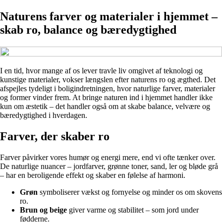
Naturens farver og materialer i hjemmet –
skab ro, balance og bæredygtighed
I en tid, hvor mange af os lever travle liv omgivet af teknologi og
kunstige materialer, vokser længslen efter naturens ro og ægthed. Det
afspejles tydeligt i boligindretningen, hvor naturlige farver, materialer
og former vinder frem. At bringe naturen ind i hjemmet handler ikke
kun om æstetik – det handler også om at skabe balance, velvære og
bæredygtighed i hverdagen.
Farver, der skaber ro
Farver påvirker vores humør og energi mere, end vi ofte tænker over.
De naturlige nuancer – jordfarver, grønne toner, sand, ler og bløde grå
– har en beroligende effekt og skaber en følelse af harmoni.
Grøn
symboliserer vækst og fornyelse og minder os om skovens
ro.
Brun og beige
giver varme og stabilitet – som jord under
fødderne.