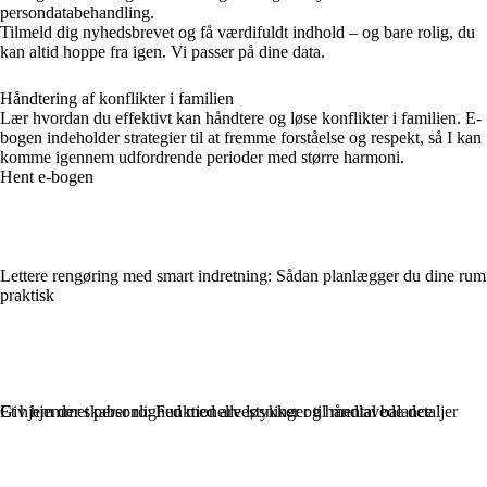
persondatabehandling.
Tilmeld dig nyhedsbrevet og få værdifuldt indhold – og bare rolig, du
kan altid hoppe fra igen. Vi passer på dine data.
Håndtering af konflikter i familien
Lær hvordan du effektivt kan håndtere og løse konflikter i familien. E-
bogen indeholder strategier til at fremme forståelse og respekt, så I kan
komme igennem udfordrende perioder med større harmoni.
Hent e-bogen
Lettere rengøring med smart indretning: Sådan planlægger du dine rum
praktisk
Giv hjemmet personlighed med arvestykker og håndlavede detaljer
Et hjem der skaber ro: Funktionelle løsninger til mental balance