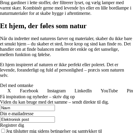
Brug gardiner i lette stoffer, der filtrerer lyset, og vælg lamper med
varmt skær. Kombinér gerne med levende lys eller en lille bordlampe i
naturmaterialer for at skabe hygge i aftentimerne.
Et hjem, der føles som natur
Når du indretter med naturens farver og materialer, skaber du ikke bare
et smukt hjem – du skaber et sted, hvor krop og sind kan finde ro. Det
handler om at finde balancen mellem det enkle og det sanselige,
mellem funktion og følelse.
Et hjem inspireret af naturen er ikke perfekt eller poleret. Det er
levende, foranderligt og fuld af personlighed – præcis som naturen
selv.
Del med omtanke
X
Facebook
Instagram
LinkedIn
YouTube
Pin
Få inspiration og nyheder – skriv dig op
Viden du kan bruge med det samme – sendt direkte til dig.
Din e-mailadresse
Registrer dig
Jeg tilslutter mig sidens betingelser og samtykker til