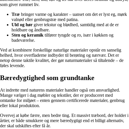
som giver rummet liv.
Træ
bringer varme og karakter – uanset om det er lyst eg, mørk
valnød eller genbrugstræ med patina.
Uld og hør
giver tekstur og blødhed, samtidig med at de er
holdbare og åndbare.
Sten og keramik
tilfører tyngde og ro, især i køkken og
badeværelse.
Ved at kombinere forskellige naturlige materialer opstår en sanselig
helhed, hvor overfladerne indbyder til berøring og nærvær. Det er
netop denne taktile kvalitet, der gør naturmaterialer så tiltalende – de
føles levende.
Bæredygtighed som grundtanke
At indrette med naturens materialer handler også om ansvarlighed.
Mange vælger i dag møbler og tekstiler, der er produceret med
omtanke for miljøet – enten gennem certificerede materialer, genbrug
eller lokal produktion.
Overvej at købe færre, men bedre ting. Et massivt træbord, der holder i
årtier, er både smukkere og mere bæredygtigt end et billigt alternativ,
der skal udskiftes efter få år.