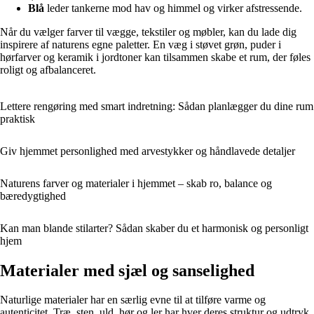
Blå
leder tankerne mod hav og himmel og virker afstressende.
Når du vælger farver til vægge, tekstiler og møbler, kan du lade dig
inspirere af naturens egne paletter. En væg i støvet grøn, puder i
hørfarver og keramik i jordtoner kan tilsammen skabe et rum, der føles
roligt og afbalanceret.
Lettere rengøring med smart indretning: Sådan planlægger du dine rum
praktisk
Giv hjemmet personlighed med arvestykker og håndlavede detaljer
Naturens farver og materialer i hjemmet – skab ro, balance og
bæredygtighed
Kan man blande stilarter? Sådan skaber du et harmonisk og personligt
hjem
Materialer med sjæl og sanselighed
Naturlige materialer har en særlig evne til at tilføre varme og
autenticitet. Træ, sten, uld, hør og ler har hver deres struktur og udtryk,