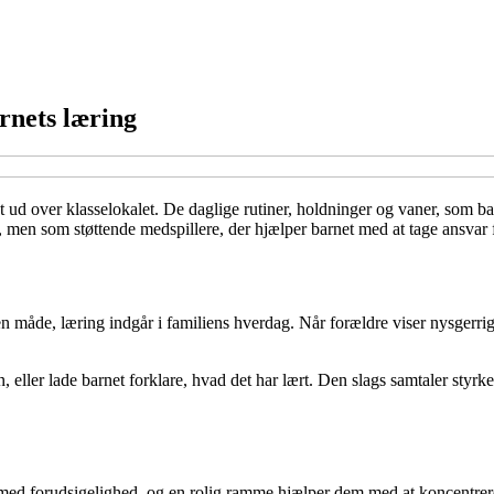
rnets læring
ngt ud over klasselokalet. De daglige rutiner, holdninger og vaner, som 
re, men som støttende medspillere, der hjælper barnet med at tage ansvar 
n måde, læring indgår i familiens hverdag. Når forældre viser nysgerrigh
ler lade barnet forklare, hvad det har lært. Den slags samtaler styrker b
ves med forudsigelighed, og en rolig ramme hjælper dem med at koncentrere