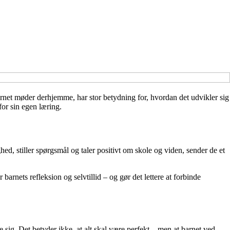
barnet møder derhjemme, har stor betydning for, hvordan det udvikler sig
for sin egen læring.
ed, stiller spørgsmål og taler positivt om skole og viden, sender de et
arnets refleksion og selvtillid – og gør det lettere at forbinde
 sig. Det betyder ikke, at alt skal være perfekt – men at barnet ved,