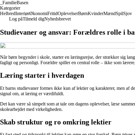
_
FamilieBasen
Kategorier
Helbred
Interiør
Økonomi
Fritid
Oplevelser
Børn
Kvinder
Mænd
Spil
Sjov
Log på
Tilmeld dig
Nyhedsbrevet
Studievaner og ansvar: Forældres rolle i ba
Når børn begynder i skole, starter en læringsrejse, der strækker sig la
fagligt og personligt. Forældre spiller en central rolle – ikke som lære
Læring starter i hverdagen
Et barns studievaner formes ikke kun af lektier og karakterer, men af de
signal om, at læring er værdifuldt.
Det kan være så simpelt som at tale om dagens oplevelser, læse sammen, el
skolearbejdet med virkeligheden.
Skab struktur og ro omkring lektier
Et fast sted og tidspunkt til lektier kan gøre en stor forskel. Børn tri