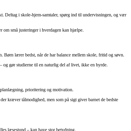
ekt. Deltag i skole-hjem-samtaler, spørg ind til undervisningen, og vær
ler om små justeringer i hverdagen kan hjælpe.
n. Børn lærer bedst, når de har balance mellem skole, fritid og søvn.
 og gør studierne til en naturlig del af livet, ikke en byrde.
 planlægning, prioritering og motivation.
s, der kræver tålmodighed, men som på sigt giver barnet de bedste
ælles læsestund – kan have stor betydning.