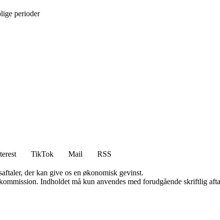
olige perioder
terest
TikTok
Mail
RSS
saftaler, der kan give os en økonomisk gevinst.
få kommission. Indholdet må kun anvendes med forudgående skriftlig afta