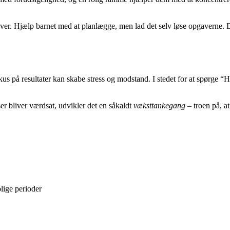
ver. Hjælp barnet med at planlægge, men lad det selv løse opgaverne. De
kus på resultater kan skabe stress og modstand. I stedet for at spørge 
ser bliver værdsat, udvikler det en såkaldt
væksttankegang
– troen på, a
olige perioder