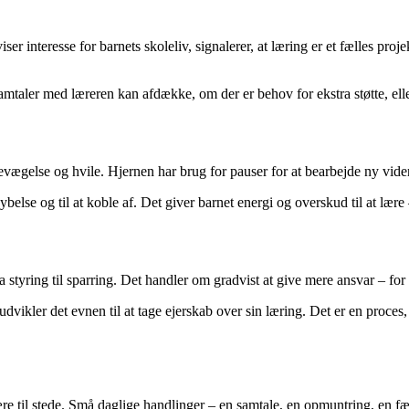
r interesse for barnets skoleliv, signalerer, at læring er et fælles proj
 Samtaler med læreren kan afdække, om der er behov for ekstra støtte, el
bevægelse og hvile. Hjernen har brug for pauser for at bearbejde ny vide
else og til at koble af. Det giver barnet energi og overskud til at lære –
 styring til sparring. Det handler om gradvist at give mere ansvar – for
dvikler det evnen til at tage ejerskab over sin læring. Det er en proce
ære til stede. Små daglige handlinger – en samtale, en opmuntring, en f